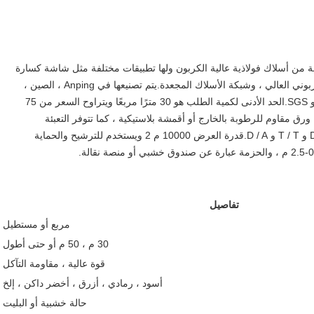
ة الأسلاك المنسوجة Kingdelong KDL مصنوعة من أسلاك فولاذية عالية الكربون ولها تطبيقات مختلفة مثل شاشة كسارة
الحجر الشبكي ، الشاشة الاهتزازية ، شبكة أسلاك الفولاذ الكربوني العالي ، وشبكة الأسلاك المجعدة.يتم تصنيعها في Anping ، الصين ،
وتفي بمعايير الجودة ISO 9001 و ISO 14001 و ISO45001 و SGS.الحد الأدنى لكمية الطلب هو 30 مترًا مربعًا ويتراوح السعر من 75
رقي أولاً ، ورق مقاوم للرطوبة بالخارج أو أقمشة بلاستيكية ، كما تتوفر التعبئة
المخصصة.وقت التسليم 45 يوم عمل وشروط الدفع هي D / P و T / T و D / A.قدرة العرض 10000 م 2 ويستخدم للترشيح والحماية
تفاصيل
مربع أو مستطيل
30 م ، 50 م أو حتى أطول
قوة عالية ، مقاومة التآكل
أسود ، رمادي ، أزرق ، أخضر داكن ، إلخ
حالة خشبية أو البليت