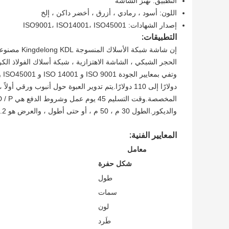
التطبيق: تهتز الشاشة
اللون: أسود ، رمادي ، أزرق ، أخضر داكن ، إلخ
إصدار الشهادات: ISO9001، ISO14001، ISO45001
التطبيقات:
إن شاشة شبك
دولارًا إلى 110 دولارًا.يتم تدوير العبوة حول أنبوب و
والديكور.الطول 30 م ، 50 م ، أو حتى أطول ، والعرض هو 0.2-2.5 م ، والحزمة عبارة عن صندوق خشبي أو منصة نقالة.
المعايير الفنية:
معامل
شكل حفرة
طول
سمات
لون
طَرد