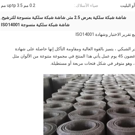
و البليت
ضياء الأسلاك.:
0.2 مم uptp 3.5 مم
شاشة شبكة سلكية بعرض 2.5 متر
,
شاشة شبكة سلكية منسوجة للترشيح
,
شاشة شبكة سلكية منسوجة ISO14001
الاختبار وشهادة ISO14001
لشبكي ، يتميز بالقوة العالية ومقاومة التآكل.إنها حاصلة على شهادة
ISO9001 ، ISO14001 ، و ISO45001 ، ويمكن تسليمها في غضون 45 يوم عمل.يأتي هذا المنتج في مجموعة متنوعة من الألوان مثل
لك ، وهو متوفر في شكل فتحات مربعة أو مستطيلة.