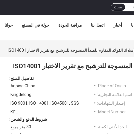
يبحث
ا
أخبار
اتصل بنا
مراقبة الجودة
جولة في المصنع
حولنا
 الفولاذ المقاوم للصدأ المنسوجة للترشيح مع تقرير الاختبار ISO14001
وجة للترشيح مع تقرير الاختبار ISO14001
تفاصيل المنتج:
Anping,China
Place of Origin:
اسم العلامة التجارية:
Kingdelong
إصدار الشهادات:
ISO 9001, ISO 14001, ISO45001, SGS
KDL
Model Number:
شروط الدفع والشحن:
الحد الأدنى لكمية:
30 متر مربع