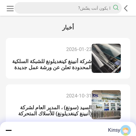
أخبار
2026-01-23
شركة أنبينغ كينغديلونغ للشبكة السلكية
المحدودة تعلن عن ورشة عمل جديدة
للشبكة النسيجية
2024-10-31
السيد (سونغ) ، المدير العام لشركة
(أنبينغ كينغديلونغ) للأسلاك المتحركة
أجرت مقابلة مع محطة التلفزيون
المحلية
Kinsy