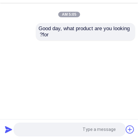
2023-04-03
5:05 AM
معرض KDL 2023 التجاري الأول في
الفلبين
Good day, what product are you looking 
for?
2023-03-24
شهادات KDL ISO 2023-3-7
منزل
حول نا
اتصل بنا
Desktop Site
خريطة الموقع
Privacy Policy
جودة
شاشة شبكة الأسلاك المنسوجة
مصنع
الصين.Copyright © 2026 Anping Kingdelong Wire
Mesh Co.,Ltd. All Rights Reserved.