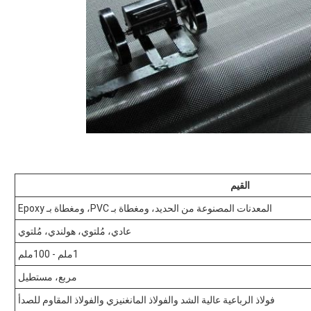
القيم
المعدنات المصنوعة من الحديد، ومغطاة بـ PVC، ومغطاة بـ Epoxy
عادي، مُلتوي، هولندي، مُلتوي
1ملم - 100ملم
مربع، مستطيل
فولاذ الرباعية عالية الشد والفولاذ المانغنيزي والفولاذ المقاوم للصدأ