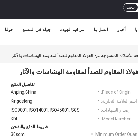
يبحث
ا
أخبار
اتصل بنا
مراقبة الجودة
جولة في المصنع
حولنا
ة للأسلاك المنسوجة من الفولاذ المقاوم للصدأ لمقاومة الهشاشات والآثار
لاذ المقاوم للصدأ لمقاومة الهشاشات والآثار
تفاصيل المنتج:
Anping,China
Place of Origin:
اسم العلامة التجارية:
Kingdelong
إصدار الشهادات:
ISO9001, ISO14001, ISO45001, SGS
KDL
Model Number:
شروط الدفع والشحن:
30sqm
Minimum Order Quanti