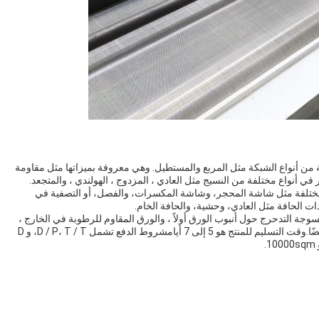
من أنواع الشبكة مثل المربع والمستطيل. وهي معروفة بميزاتها مثل مقاومة
 في أنواع مختلفة من النسيج مثل العادي ، المزدوج ، الهولندي ، والمتجعد.
مختلفة مثل شاشة المحجر، وشاشة المكسرات، والفصل، أو التصفية في
ات الحافة مثل العادي، وحشية، والحافة الخام.
سوجة التدحرج حول أنبوب الورق أولاً ، والورق المقاوم للرطوبة في الخارج ،
أو الأقمشة البلاستيكية. التعبئة والتغليف المخصصة متاحة أيضًا.وقت التسليم للمنتج هو 5 إلى 7 أيامشروط الدفع تشمل D / P، T / T، و D