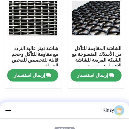
حولنا
جولة في المصنع
الشاشة المقاومة للتآكل
شاشة تهتز عالية التردد
مراقبة الجودة
من الأسلاك المنسوجة مع
مع مقاومة للتآكل وحجم
الشبكة المربعة للشاشة
قابلة للتخصيص للفحص
الاهتزازية من نوع
الصناعي
اتصل بنا
الخطاف 30 ° 180 °
إرسال استفسار
إرسال استفسار
أخبار
القضايا
Kinsy
شاشة شبكة الأسلاك المنسوجة