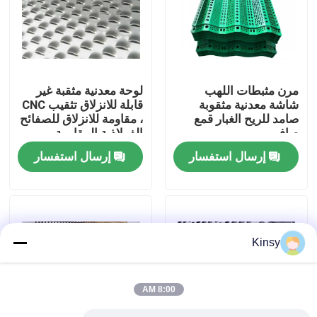
حولنا
جولة في المصنع
مرن مثبطات اللهب
لوحة معدنية مثقبة غير
شاشة معدنية مثقوبة
قابلة للانزلاق تثقيب CNC
صامد للريح الغبار قمع
، مقاومة للانزلاق للصفائح
مراقبة الجودة
صافي
الفولاذية المقاومة
للشيخوخة
إرسال استفسار
إرسال استفسار
اتصل بنا
أخبار
Kinsy
القضايا
8:00 AM
شاشة شبكة الأسلاك المنسوجة