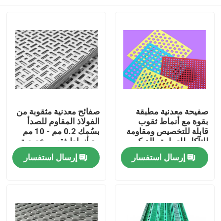
صفيحة معدنية مطبقة
صفائح معدنية مثقوبة من
بقوة مع أنماط ثقوب
الفولاذ المقاوم للصدأ
قابلة للتخصيص ومقاومة
بسُمك 0.2 مم - 10 مم
للتآكل للعمارة والديكور
مع أنماط ثقب مخصصة
للمعدات الصناعية
المنزل
إرسال استفسار
إرسال استفسار
والمرشحات
المنتجات
برنامج VR