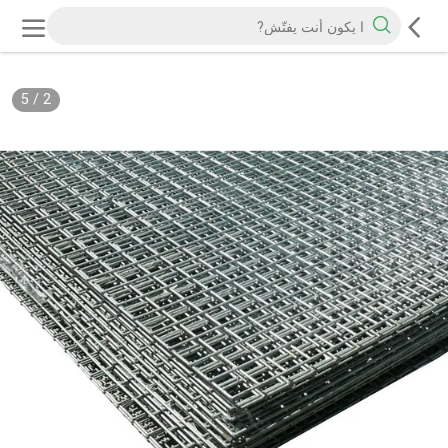
5
/
2