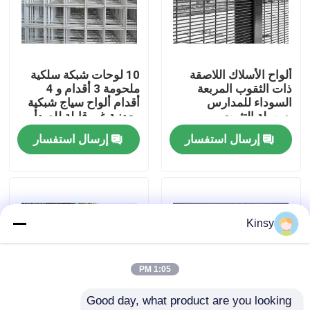
حولنا
ألواح الأسلاك اللاصقة
10 لوحات شبكة سلكية
جولة في المصنع
ذات الثقوب المربعة
ملحومة 3 أقدام و 4
السوداء للمدارس
أقدام ألواح سياج شبكية
بسهولة التثبيت
معدنية غير قابلة للصدأ
مراقبة الجودة
إرسال استفسار
إرسال استفسار
اتصل بنا
أخبار
Kinsy
القضايا
1:05 PM
Good day, what product are you looking 
شاشة شبكة الأسلاك المنسوجة