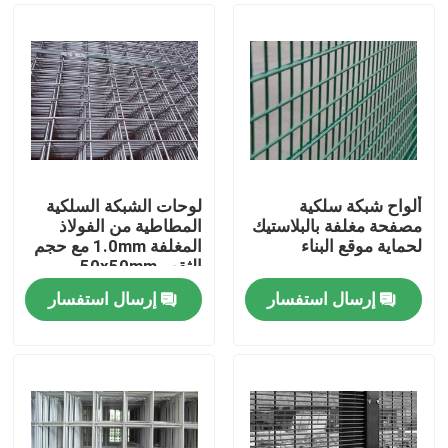
ألواح شبكة سلكية
لوحات الشبكة السلكية
مصفحة مغلفة بالبلاستيك
المطاطية من الفولاذ
لحماية موقع البناء
المغلفة 1.0mm مع حجم
الثقب 50x50mm
لسهولة التثبيت
إرسال استفسار
إرسال استفسار
المنزل
المنتجات
برنامج VR