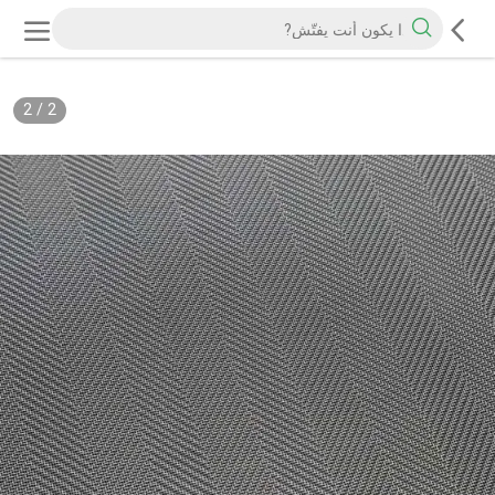
2
/
2