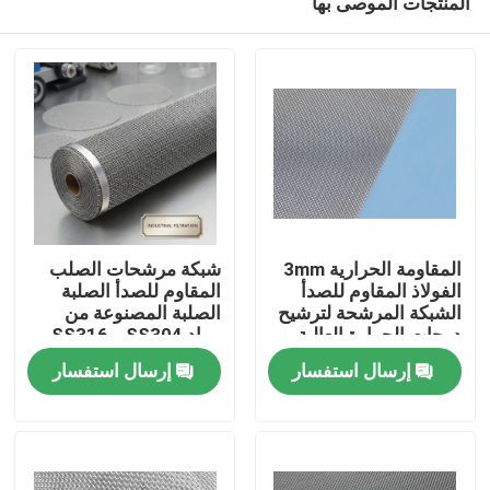
المنتجات الموصى بها
المقاومة الحرارية 3mm
شبكة مرشحات الصلب
الفولاذ المقاوم للصدأ
المقاوم للصدأ الصلبة
الشبكة المرشحة لترشيح
الصلبة المصنوعة من
درجات الحرارة العالية
مواد SS304 و SS316
المنزل
في الصناعة
للتطبيقات الصناعية
إرسال استفسار
إرسال استفسار
للجصف والفلترات
المنتجات
برنامج VR