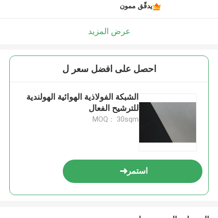
يدقّق ممون
عرض المزيد
احصل على افضل سعر ل
الشبكة الفولاذية الهوائية الهولندية
للترشيح الفعال
MOQ： 30sqm
استمر