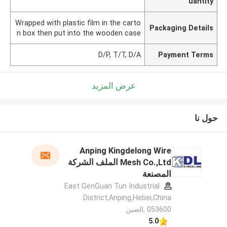
uantity
Wrapped with plastic film in the carto
Packaging Details
n box then put into the wooden case
D/P, T/T, D/A
Payment Terms
عرض المزيد
حول نا
Anping Kingdelong Wire
Mesh Co.,Ltd الملف الشركة
المصنعة
East GenGuan Tun Industrial
District,Anping,Hebei,China
053600 ,الصين
5.0