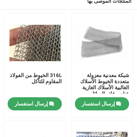
المنتجات الموصى بها
شبكة معدنية معزولة
316L الخيوط من الفولاذ
متعددة الخيوط الأسلاك
المقاوم للتآكل
الغالبية الأسلاك الغازية
عناصر فلتر السائل
المنزل
إرسال استفسار
إرسال استفسار
المنتجات
برنامج VR