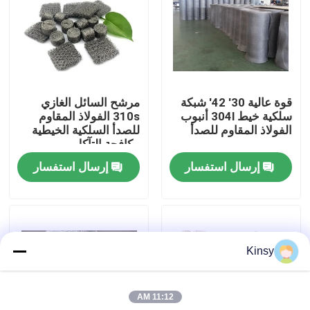
حولنا
جولة في المصنع
قوة عالية 30' 42' شبكة
مرشح السائل الغازي
سلكية خيط 304l أنبوب
310s الفولاذ المقاوم
مراقبة الجودة
الفولاذ المقاوم للصدأ
للصدأ السلكية الخيطية
مكافحة التآكل
إرسال استفسار
إرسال استفسار
اتصل بنا
أخبار
Kinsy
القضايا
11:12 AM
شاشة شبكة الأسلاك المنسوجة