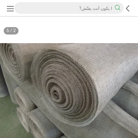
5
/
2