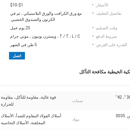
الأسعار:
$1-$10
تفاصيل التغليف:
مع ورق الكرافت والورق البلاستيكي ، ثم في
الكرتون والصندوق الخشبي.
وقت التسليم:
25 يوم عمل
شروط الدفع:
T / T ، L / C ، ويسترن يونيون ، موني جرام
القدرة على العرض:
5 طن في الشهر
اتصل
30 ''، 4
قوة عالية، مقاومة للتآكل، مقاومة
سمات:
للحرارة
.0035
أسلاك الفولاذ المقاوم للصدأ، الأسلاك
مواد:
المجلفنة، الأسلاك النحاسية