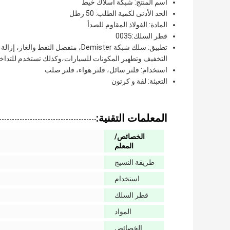
اسم المنتج: شبكة أسلاك خيط
الحد الأدنى لكمية الطلب: 50 رطل
المادة: الفولاذ المقاوم للصدأ
قطر السلك:0035
تطبيق: سلك شبكة Demister، منفصل الن
التخفيف وتطهير المكونات للسيارات،وكذلك تستخدم للتداخل 
استخدام: فلتر سائل، فلتر هواء، فلتر صلب
التعبئة: لفة و كرتون
المعلمات التقنية:
الخصائص/
المعلم
طريقة النسيج
استخدام
قطر السلك
المواد
الخصائص