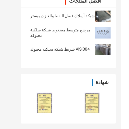
أفضل المنتجات
شبكة أسلاك فصل النفط والغاز ديميستر
مرشح متوسط ​​مضغوط شبكة سلكية
محبوكة
AISI304 شريط شبكة سلكية محبوك
شهادة