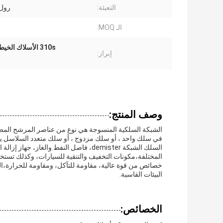
التعبئة:
رول
الـ MOQ:
310s الأسلاك الخيطية من الفولاذ المقاوم للصدأ
إبراز:
وصف المنتج:
الشبكة السلكية المنسوجة هي نوع من عناصر المرشح المصن
في سلك واحد ، أو سلك مزدوج ، أو سلك متعدد السلاسل.يست
السلك الشبكة demister، فاصل النفط والغاز
المختلفة،مكونات التخفيف والتنقية للسيارات، وكذلك تستخدم
خصائص من قوة عالية، مقاومة للتآكل، ومقاومة للحرارة،الش
البيئات القاسية.
الخصائص: