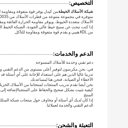
التخصيص:
شبكة الأسلاك الخيطة
من كيدل يوفر قوة متفوقة ومقاومة لل
الأسلاك متعددة الخيوط، ويوفر مقاومة الحرارة الفائقة ومقا
إذا كنت تبحث عن نسيج خيط عالي الجودة، الشبكة الخيط النح
من KDL.هيبي و يقدم قوة متفوقة ومقاومة للتآكل.
الدعم والخدمات:
دعم تقني وخدمة للأسلاك المنسوجة
في
، نحن مكرسون لتوفير أعلى مستوى من الدعم التقني والخ
تدريبا عاليا الذين هم على استعداد للإجابة على أي أسئلة ق
الأخطاء أو الصيانة، فنحن هنا لمساعدتك.
نحن أيضا نقدم تدريب المنتجات لمنتجاتنا من الأسلاك الخزي
كيفية تثبيت بشكل صحيح،والحفاظ على المنتجبالإضافة إلى
المنتج.
إذا كان لديك أي أسئلة أو مخاوف حول منتجات شبكة السلك ا
الدعم التقني والخدمة لعملائنا.
التعبئة والشحن: