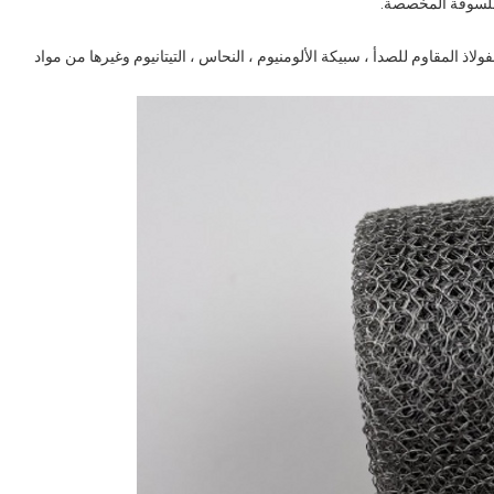
ملسوقة المخصصة.
ن الفولاذ المقاوم للصدأ ، سبيكة الألومنيوم ، النحاس ، التيتانيوم وغيرها من مواد