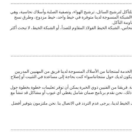
تآكل لترشيح السائل، ترشيح الهواء، وتصفية الصلبة.وأسلاك نحاسية، وهي
متوفرة في مجموعة متنوعة من قطرات الأسلاك من.0035الشبكة المنسوجة لدينا متوفرة في خيط واحد، خيط مزدوج، وطرق نسج
ومة التآكل.
اس، الشبكة الخيط الفولاذ المقاوم للصدأ، أو الشبكة الخيط، لا تبحث أكثر
دمة لمنتجاتنا من الأسلاك المنسوجة.لدينا فريق من المهنيين المدربين
د يكون لديك حول منتجاتناسواء كنت بحاجة إلى مساعدة في التثبيت أو إصلاح
لة. فريقنا من الفنيين ذوي الخبرة يمكن أن توفر تعليمات خطوة بخطوة حول
 ذلك، نحن نقدم برنامج ضمان شامل يغطي أي عيوب أو مشاكل قد تنشأ مع
لخيط لدينا، يرجى عدم التردد في الاتصال بنا. نحن ملتزمون بتوفير أفضل