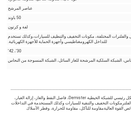
عناصر المرشح
50 باوند
لفة و كرتون
صل والفلترات المختلفة، مكونات التخفيف والتنظيف للسيارات،وكذلك تستخدم
للتداخل الكهرومغناطيسي وأجهزة الحماية للأجهزة الكهربائية.
30'، 42'
اس، الشبكة السلكية المرشحة للغاز السائل، الشبكة المنسوجة من النحاس
الشبكة الخيطية KDL، التي تنتج في أنبينغ، هيبي تستخدم بشكل رئيسي للشبكة الخيطية Demister، فاصل النفط والغاز، إزالة الغبار،
والفلترمكونات التخفيف والتنقية للسيارات وكذلك المستخدمة في التداخلات
ائص القوة العاليةمقاومة للتآكل، مقاومة للحرارة، وقطر الأسلاك