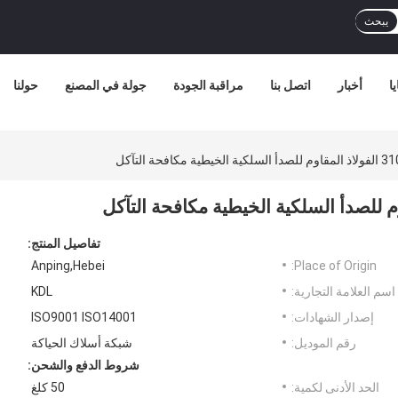
يبحث
ا
أخبار
اتصل بنا
مراقبة الجودة
جولة في المصنع
حولنا
تفاصيل المنتج:
Anping,Hebei
Place of Origin:
اسم العلامة التجارية:
KDL
إصدار الشهادات:
ISO9001 ISO14001
رقم الموديل:
شبكة أسلاك الحياكة
شروط الدفع والشحن:
الحد الأدنى لكمية:
50 كلغ