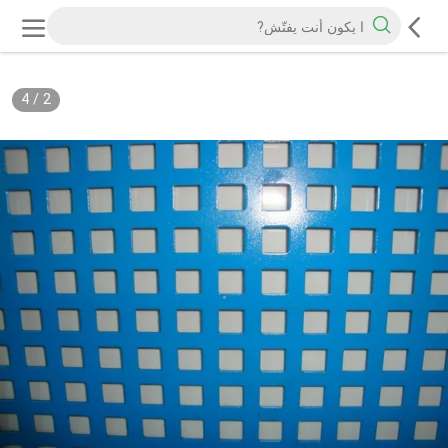
4
/
2