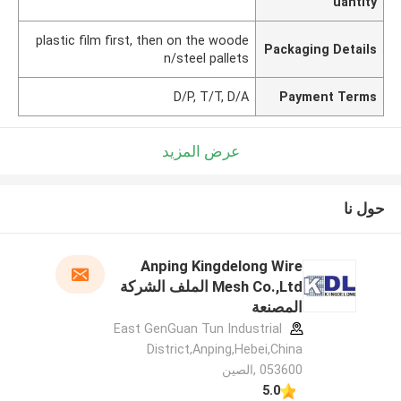
uantity
plastic film first, then on the woode
Packaging Details
n/steel pallets
D/P, T/T, D/A
Payment Terms
عرض المزيد
حول نا
Anping Kingdelong Wire
Mesh Co.,Ltd الملف الشركة
المصنعة
East GenGuan Tun Industrial
District,Anping,Hebei,China
053600 ,الصين
5.0