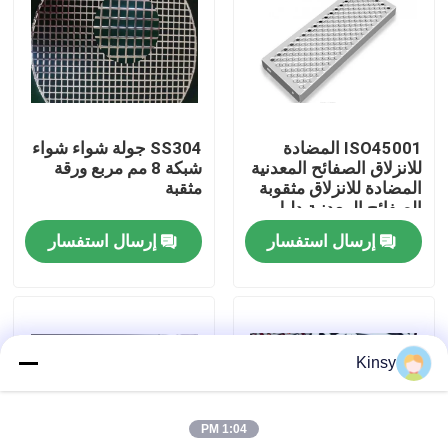
حولنا
جولة في المصنع
ISO45001 المضادة
SS304 جولة شواء شواء
للانزلاق الصفائح المعدنية
شبكة 8 مم مربع ورقة
مراقبة الجودة
المضادة للانزلاق مثقوبة
مثقبة
الصفائح المعدنية دليل
على ارتداء
إرسال استفسار
إرسال استفسار
اتصل بنا
أخبار
Kinsy
القضايا
1:04 PM
شاشة شبكة الأسلاك المنسوجة