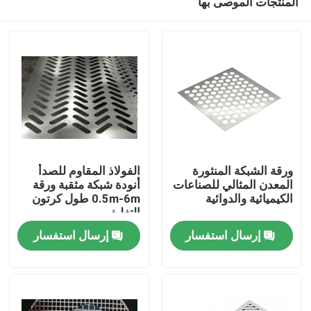
المنتجات الموصى بها
ورقة الشبكة المنثورة
الفولاذ المقاوم للصدأ
المعدن المثالي للصناعات
أنودة شبكة مثقبة ورقة
الكيميائية والدوائية
0.5m-6m طول كرتون
التغليف
المنزل
إرسال استفسار
إرسال استفسار
المنتجات
برنامج VR