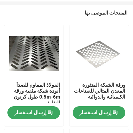
المنتجات الموصى بها
ورقة الشبكة المنثورة
الفولاذ المقاوم للصدأ
المعدن المثالي للصناعات
أنودة شبكة مثقبة ورقة
المنزل
الكيميائية والدوائية
0.5m-6m طول كرتون
التغليف
إرسال استفسار
إرسال استفسار
المنتجات
برنامج VR