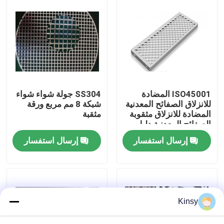
حولنا
جولة في المصنع
مراقبة الجودة
ISO45001 المضادة
SS304 جولة شواء شواء
للانزلاق الصفائح المعدنية
شبكة 8 مم مربع ورقة
المضادة للانزلاق مثقوبة
مثقبة
اتصل بنا
الصفائح المعدنية دليل
على ارتداء
إرسال استفسار
إرسال استفسار
أخبار
القضايا
Kinsy
شاشة شبكة الأسلاك المنسوجة