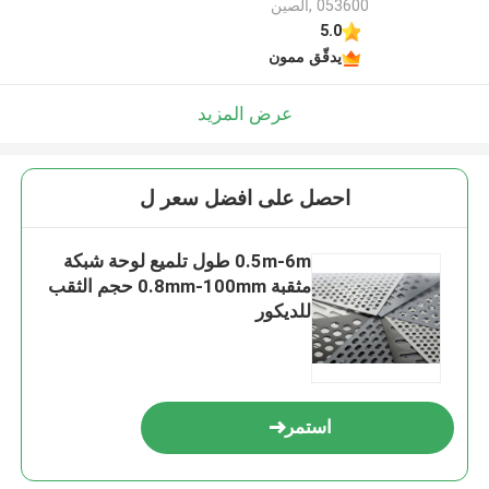
053600 ,الصين
5.0
يدقّق ممون
عرض المزيد
احصل على افضل سعر ل
0.5m-6m طول تلميع لوحة شبكة
مثقبة 0.8mm-100mm حجم الثقب
للديكور
استمر