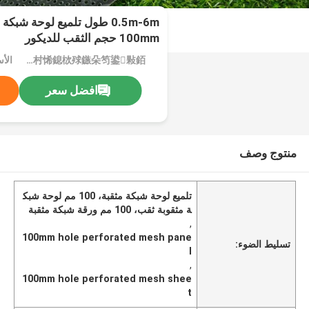
100mm حجم الثقب للديكور
MOQ：鎮ㄨ鎵剧殑璧勬簮宸茶鍒犻櫎銆佸凡鏇村悕鎴栨殏鏃朵笉鍙敤銆
الأس
افضل سعر
منتوج وصف
تلميع لوحة شبكة مثقبة، 100 مم لوحة شبك
ة مثقوبة ثقب، 100 مم ورقة شبكة مثقبة
,
100mm hole perforated mesh pane
تسليط الضوء:
l
,
100mm hole perforated mesh shee
t