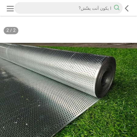
2
/
2