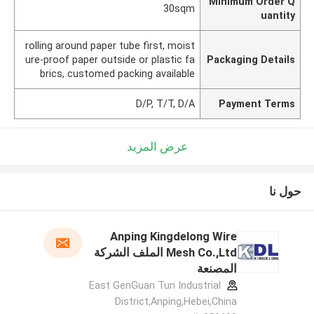
Minimum Order Q
30sqm
uantity
rolling around paper tube first, moist
ure-proof paper outside or plastic fa
Packaging Details
brics, customed packing available
D/P, T/T, D/A
Payment Terms
عرض المزيد
حول نا
Anping Kingdelong Wire
Mesh Co.,Ltd الملف الشركة
المصنعة
East GenGuan Tun Industrial
District,Anping,Hebei,China