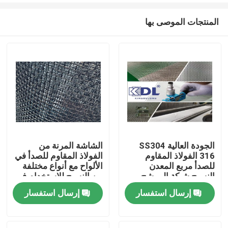
المنتجات الموصى بها
الجودة العالية SS304
الشاشة المرنة من
316 الفولاذ المقاوم
الفولاذ المقاوم للصدأ في
المنزل
للصدأ مربع المعدن
الألواح مع أنواع مختلفة
النسيج شبكة المرشح
من النسيج للاستخدام في
تصفية الصناعة
إرسال استفسار
إرسال استفسار
المنتجات
برنامج VR