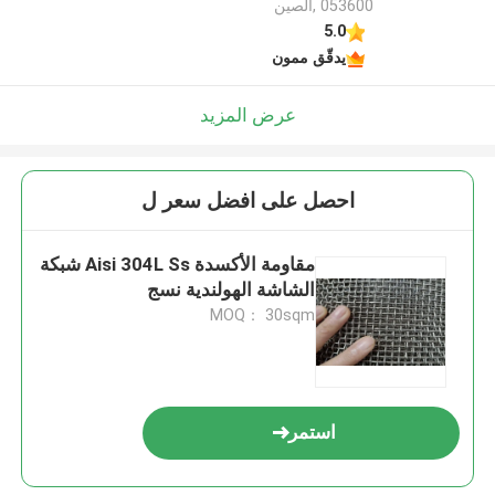
053600 ,الصين
5.0
يدقّق ممون
عرض المزيد
احصل على افضل سعر ل
مقاومة الأكسدة Aisi 304L Ss شبكة
الشاشة الهولندية نسج
MOQ： 30sqm
استمر