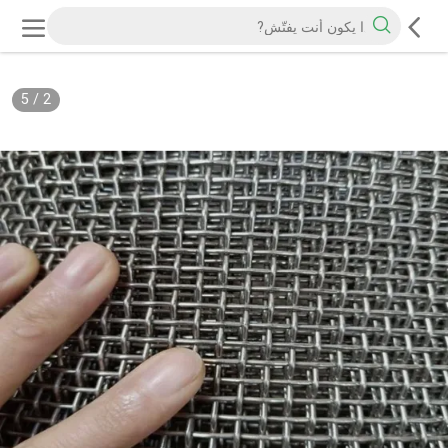
5
/
2