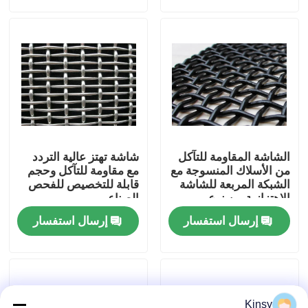
حولنا
جولة في المصنع
مراقبة الجودة
الشاشة المقاومة للتآكل
شاشة تهتز عالية التردد
اتصل بنا
من الأسلاك المنسوجة مع
مع مقاومة للتآكل وحجم
الشبكة المربعة للشاشة
قابلة للتخصيص للفحص
الاهتزازية من نوع
الصناعي
الخطاف 30 ° 180 °
أخبار
إرسال استفسار
إرسال استفسار
القضايا
شاشة شبكة الأسلاك المنسوجة
Kinsy