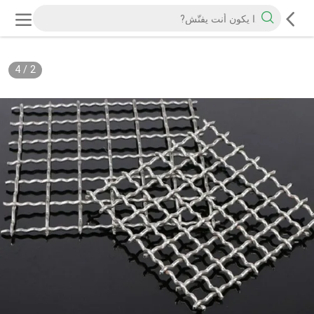
4
/
2