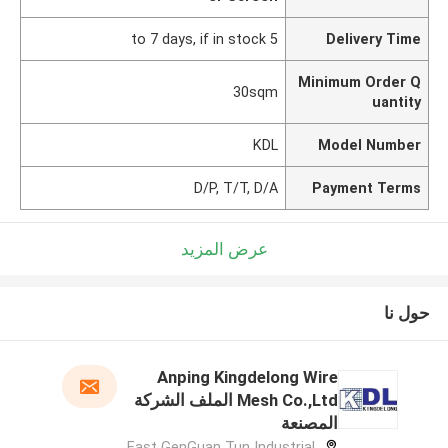
5 to 7 days, if in stock
Delivery Time
Minimum Order Q
30sqm
uantity
KDL
Model Number
D/P, T/T, D/A
Payment Terms
عرض المزيد
حول نا
Anping Kingdelong Wire
Mesh Co.,Ltd الملف الشركة
المصنعة
East GenGuan Tun Industrial