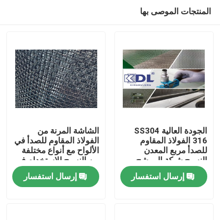
المنتجات الموصى بها
الجودة العالية SS304
الشاشة المرنة من
316 الفولاذ المقاوم
الفولاذ المقاوم للصدأ في
للصدأ مربع المعدن
الألواح مع أنواع مختلفة
المنزل
النسيج شبكة المرشح
من النسيج للاستخدام في
تصفية الصناعة
إرسال استفسار
إرسال استفسار
المنتجات
برنامج VR