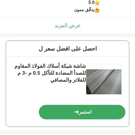
5.0
يدقّق ممون
عرض المزيد
احصل على افضل سعر ل
شاشة شبكة أسلاك الفولاذ المقاوم
للصدأ المضادة للتآكل 0.5 م -3 م
للفلاتر والمصافي
استمر