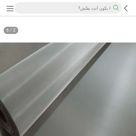
6
/
2