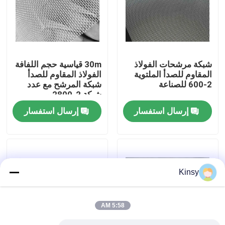
حولنا
جولة في المصنع
شبكة مرشحات الفولاذ
30m قياسية حجم اللفافة
المقاوم للصدأ الملتوية
الفولاذ المقاوم للصدأ
2-600 للصناعة
شبكة المرشح مع عدد
مراقبة الجودة
شبكة 2-2800 و
ISO9001 معتمدة
إرسال استفسار
إرسال استفسار
للتطبيقات الواسعة
اتصل بنا
أخبار
Kinsy
القضايا
5:58 AM
شاشة شبكة الأسلاك المنسوجة