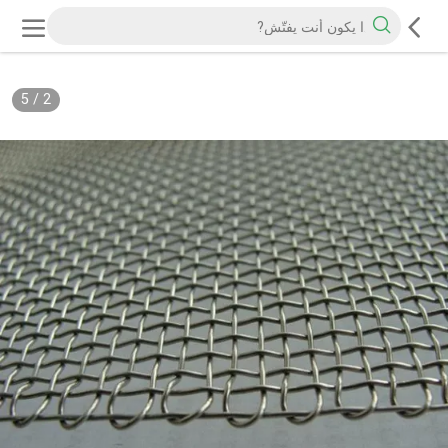
5
/
2