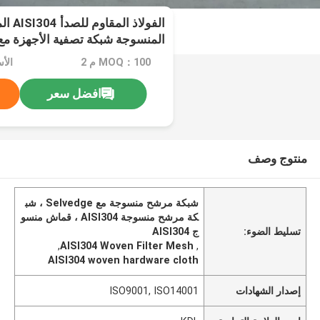
الفولا
المنسوجة شبكة تصفية الأجهزة مع elvedge
MOQ：100 م 2
الأس
افضل سعر
منتوج وصف
شبكة مرشح منسوجة مع Selvedge ، شب
كة مرشح منسوجة AISI304 ، قماش منسو
تسليط الضوء:
ج AISI304
,
AISI304 Woven Filter Mesh
,
AISI304 woven hardware cloth
إصدار الشهادات
ISO9001, ISO14001