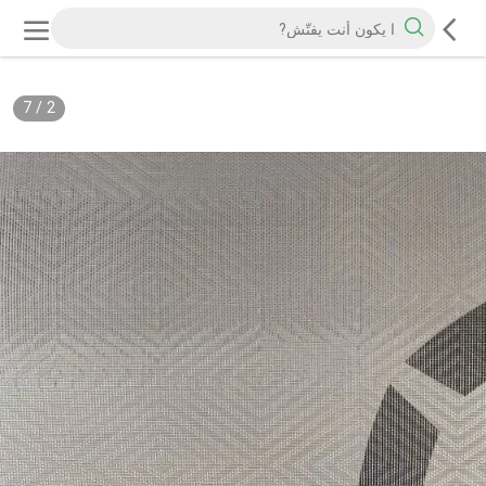
7
/
2