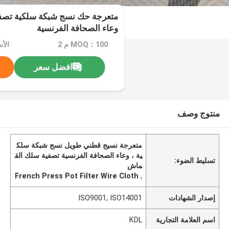
متعرجة حك نسج شبكة سلكية تصف
وعاء الصحافة الفرنسية
MOQ：100 م 2
الأس
افضل سعر
منتوج وصف
متعرجة نسيج قطني طويل نسج شبكة سلك
ية ، وعاء الصحافة الفرنسية تصفية سلك الق
تسليط الضوء:
ماش
French Press Pot Filter Wire Cloth
,
إصدار الشهادات
ISO9001, ISO14001
اسم العلامة التجارية
KDL