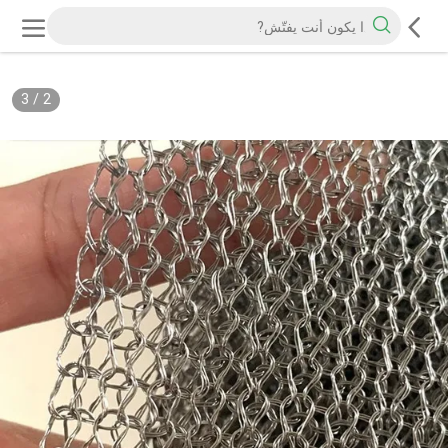
3
/
2