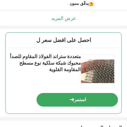
يدقّق ممون
عرض المزيد
احصل على افضل سعر ل
متعددة ستراند الفولاذ المقاوم للصدأ
محبوك شبكة سلكية نوع مسطح
المقاومة القلوية
استمر