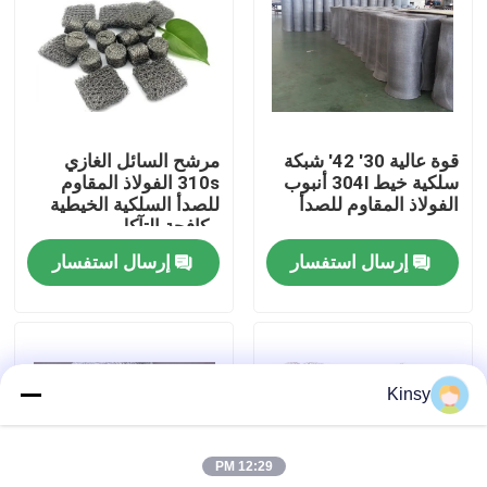
حولنا
جولة في المصنع
قوة عالية 30' 42' شبكة
مرشح السائل الغازي
سلكية خيط 304l أنبوب
310s الفولاذ المقاوم
مراقبة الجودة
الفولاذ المقاوم للصدأ
للصدأ السلكية الخيطية
مكافحة التآكل
إرسال استفسار
إرسال استفسار
اتصل بنا
أخبار
Kinsy
القضايا
12:29 PM
شاشة شبكة الأسلاك المنسوجة