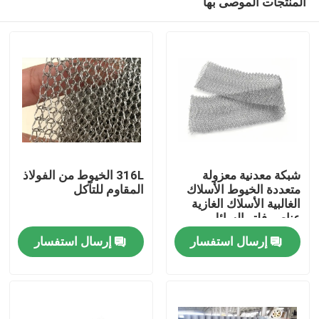
المنتجات الموصى بها
شبكة معدنية معزولة
316L الخيوط من الفولاذ
متعددة الخيوط الأسلاك
المقاوم للتآكل
الغالبية الأسلاك الغازية
عناصر فلتر السائل
المنزل
إرسال استفسار
إرسال استفسار
المنتجات
برنامج VR