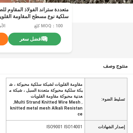
متعددة ستراند الفولاذ المقاوم ل
سلكية نوع مسطح المقاومة القلوي
MOQ：100 كلغ
الأس
افضل سعر
منتوج وصف
مقاومة القلويات لشبكة سلكية محبوكة ، ش
بكة سلكية محبوكة متعددة السبل ، شبكة م
عدنية محبوكة مقاومة القلويات
تسليط الضوء:
,
Multi Strand Knitted Wire Mesh
,
knitted metal mesh Alkali Resistan
ce
إصدار الشهادات
ISO9001 ISO14001