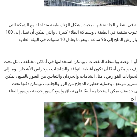
ة في انتظار الجلفنة فيها ، بحيث يشكل الزنك طبقة متداخلة مع الشبكة التي
تنتظر الجلفنة ، والتي يتم دمجها بشكل وثيق.لا توجد شوائب أو عيوب متبقية في الطبقة ، وسماكة الطلاء كبيرة ، والتي يمكن أن تصل إلى 100
 10 سنوات في البيئة العادية.
من السهل قطع شبكة سلكية ملحومة 1/4 بوصة أو 1/2 بوصة أو 1 بوصة بواسطة المقصات ، ويمكن استخدامها في أماكن مختلفة ، مثل تحت
رف ، ويمكن أيضًا أن تكون أغطية النوافذ والشاشات ، وحراس الأشجار ، وما إلى
ة صغير بما يكفي لمنع الحيوانات القوارض ، مثل الشامات والجرذان والثعابين من العبور.بالطبع ، يمكن
كسرير مرتفع ، وحماية حظيرة الدجاج من الزر والجانب ، ويمكن دفنها تحت
 حديقتك.يمكن استخدامه أيضًا على نطاق واسع كسور حديقة ، وسور الفناء ،
إلخ.