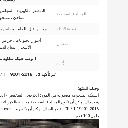
المجلفن بالكهرباء ، المجلف
المعالجة السطحية:
الساخن ، مسحوق
عملية الإنتاج:
مجلفن قبل اللحام ، مجلفن بع
أسوار الحيوانات ، حراس ا
إستعمال:
الأشجار ، سياج الحدي
1 بوصة شبكة سلكية ملحومة GB / T 19001-2016
إبراز:
تم تأكيد GB / T 19001-2016 1/2 بوصة 1 بوصة لفات شبكة ملحومة للسياج
وصف المنتج:
طول 100 قدم.