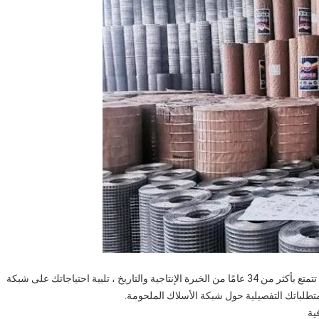
يمكن لشركة Anping Kingdelong Wire Mesh CO. Ltd ، التي تتمتع بأكثر من 34 عامًا من الخبرة الإنتاجية والتاريخ ، تلبية احتياجاتك على شبكة
متطلباتك التفصيلية حول شبكة الأسلاك الملحومة.