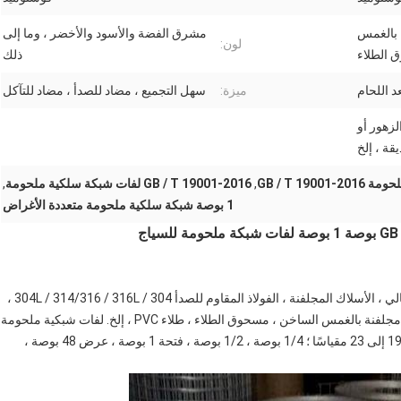
ن بالغمس
مشرق الفضة والأسود والأخضر ، وما إلى
لون:
 الطلاء
ذلك
د اللحام
ميزة:
سهل التجميع ، مضاد للصدأ ، مضاد للتآكل
لزهور أو
قة ، إلخ
,
GB / T 19001-2016 لفات شبكة سلكية ملحومة
,
1 بوصة شبكة سلكية ملحومة متعددة الأغراض
الشبكة الملحومة مصنوعة من الفولاذ الكربوني المنخفض / العالي ، الأسلاك المجلفنة ، الفولاذ المقاوم للصدأ 304 / 304L / 314/316 / 316L ،
وبعد ذلك يمكن أن تكون المعالجة السطحية مجلفنة بالكهرباء ، مجلفنة بالغمس الساخن ، مسحوق الطلاء ، طلاء PVC ، إلخ. لفات شبكية ملحومة
GB / T 19001-2016 ، قطر السلك يمكن أن يكون من 19guage إلى 23 مقياسًا ؛ 1/4 بوصة ، 1/2 بوصة ، فتحة 1 بوصة ، عرض 48 بوصة ،