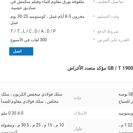
تفاصيل التغليف:
ملفوفة بورق مقاوم للماء وفيلم منكمش في
صناديق خشبية.
وقت التسليم:
مخزون 5-8 أيام عمل ، كوستوميد 25-30 يوم
عمل
شروط الدفع:
T / T ، L / C ، D / A ، D / P
القدرة على العرض:
300 لفات في الأسبوع
اتصل
تم تأكيد GB / T 19001-2016 1/2 بوصة
سلك فولاذي منخفض الكربون ، سلك
مادة:
مجلفن ، سلك فولاذي مقاوم للصدأ
الأسلاك:
0.35-6.0 ملم
600 مم ، 900 مم ، 1 م ، 1.22 م ،
10 م ، 15 م ، 25 م ، 30.5 م ، ومقبولة
طول:
وستوميد
كوستوميد