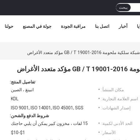
يبحث
ا
أخبار
اتصل بنا
مراقبة الجودة
جولة في المصنع
حولنا
تفاصيل المنتج:
مكان المنشأ:
انبينغ ، الصين
اسم العلامة التجارية:
KDL
إصدار الشهادات:
ISO 9001, ISO 14001, ISO 45001, SGS
شروط الدفع والشحن:
الحد الأدنى لكمية:
15 لفات ، مخزون كبير يمكن أن يلبي حاجتك
الأسعار:
$1-$10