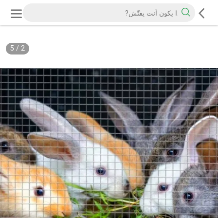
5
/
2