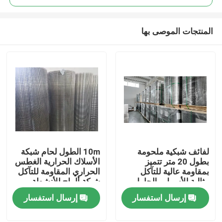
المنتجات الموصى بها
لفائف شبكية ملحومة
10m الطول لحام شبكة
المنزل
بطول 20 متر تتميز
الأسلاك الحرارية الغطس
بمقاومة عالية للتآكل
الحراري المقاومة للتآكل
مثالية للأسوار والحلول
شبكة ألواح للأنشطة
المنتجات
الأمنية
الأمنية والبناء
إرسال استفسار
إرسال استفسار
برنامج VR