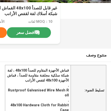
غير قابل للصدأ 0
شبكة أسلاك لفة لقفص الأرانب
MOQ：10 لفات
الأس
افضل سعر
منتوج وصف
قماش الأجهزة المقاوم للصدأ 48x100 ، لفة
شبكة سلكية مجلفنة مقاومة للصدأ ، قماش
الأجهزة 48x100 لقفص الأرانب
,
تسليط الضوء:
Rustproof Galvanised Wire Mesh R
oll
,
48x100 Hardware Cloth for Rabbit
Cage