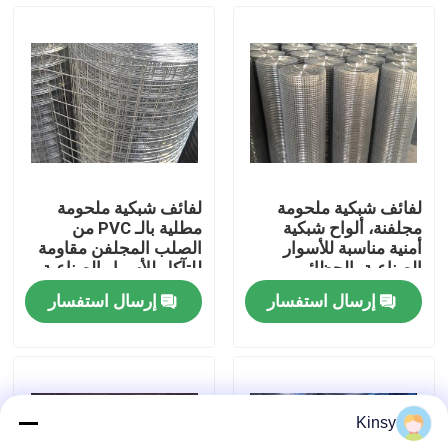
حولنا
جولة في المصنع
مراقبة الجودة
لفائف شبكية ملحومة
لفائف شبكية ملحومة
مجلفنة، ألواح شبكية
مطلية بالـ PVC من
اتصل بنا
أمنية مناسبة للأسوار
الصلب المجلفن مقاومة
الصناعية، الحظائر
للتآكل للأسوار الصناعية
الزراعية، والحواجز
والبناء
إرسال استفسار
إرسال استفسار
الواقية، متينة
أخبار
القضايا
Kinsy
شاشة شبكة الأسلاك المنسوجة