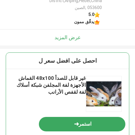
District,Anping,Hebei,China
053600 ,الصين
5.0
يدقّق ممون
عرض المزيد
احصل على افضل سعر ل
غير قابل للصدأ 48x100 القماش
الأجهزة لفة المجلفن شبكة أسلاك
لفة لقفص الأرانب
استمر