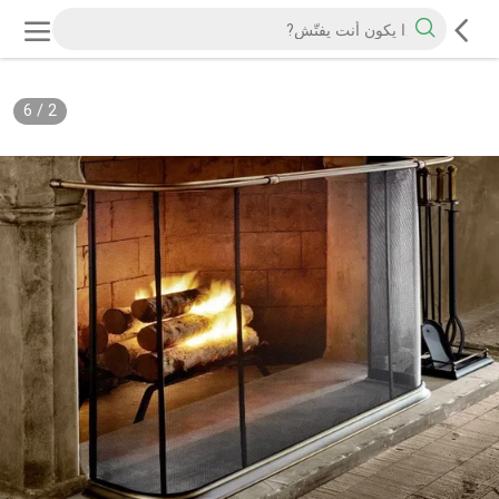
6
/
2