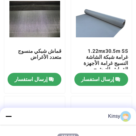
حولنا
جولة في المصنع
1.22mx30.5m SS
قماش شبكي منسوج
مراقبة الجودة
غرامة شبكة الشاشة
متعدد الأغراض
النسيج غرامة الأجهزة
القماش للترشيح
اتصل بنا
إرسال استفسار
إرسال استفسار
أخبار
القضايا
Kinsy
شاشة شبكة الأسلاك المنسوجة