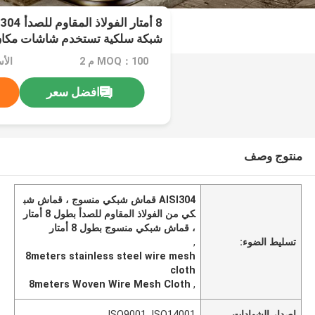
شبكة سلكية تستخدم شاشات مكان 
MOQ：100 م 2
الأس
افضل سعر
منتوج وصف
AISI304 قماش شبكي منسوج ، قماش شب
كي من الفولاذ المقاوم للصدأ بطول 8 أمتار
، قماش شبكي منسوج بطول 8 أمتار
تسليط الضوء:
,
8meters stainless steel wire mesh
cloth
8meters Woven Wire Mesh Cloth
,
إصدار الشهادات
ISO9001, ISO14001