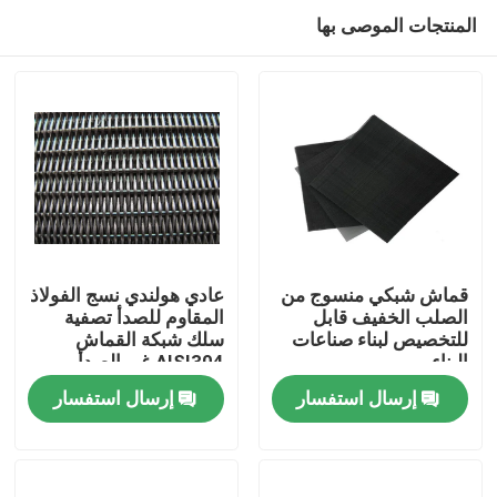
المنتجات الموصى بها
قماش شبكي منسوج من
عادي هولندي نسج الفولاذ
الصلب الخفيف قابل
المقاوم للصدأ تصفية
للتخصيص لبناء صناعات
سلك شبكة القماش
المنزل
البناء
AISI304 غير الصدأ
إرسال استفسار
إرسال استفسار
المنتجات
برنامج VR