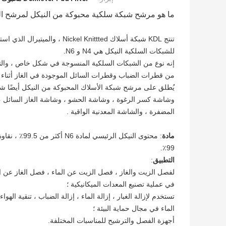
ما هو مرشح شبكة سلكية محبوكة من النيكل لمرشح الو
تنتج KDL شبكة أسلاك Nickel Knittted ، والميتيرال الذي استخدمناه يشمل N2 و N4 و N6 و N8 وما إلى ذلك.
للشبكات السلكية النيكل هي N4 و N6.
إنه نوع من الشبكات السلكية المنسوجة في شكل خاص ، والتي 
من قطرات الضباب وقطرات السائل الموجودة في الغاز أثناء عمل
يُطلق على مرشح شبكة الأسلاك المحبوكة من النيكل أيضًا شا
وشاشة كسر الرغوة ، وشاشة الحشو ، وشاشة الغاز السائل ، 
المضفرة ، والشاشة المعدنية الواقية .
مادة
99٪.
التطبيق
:
لفصل الزيت والغاز ، فصل الزيت عن الماء ، فصل الغاز عن الس
في عملية تصنيع المعدات الميكانيكية ؛
تستخدم لإزالة الغبار ، إزالة الماء ، إزالة الضباب ، تنقية ال
الماء في مجال حماية البيئة ؛
أجهزة الفصل والترشيح للمناسبات المختلفة.