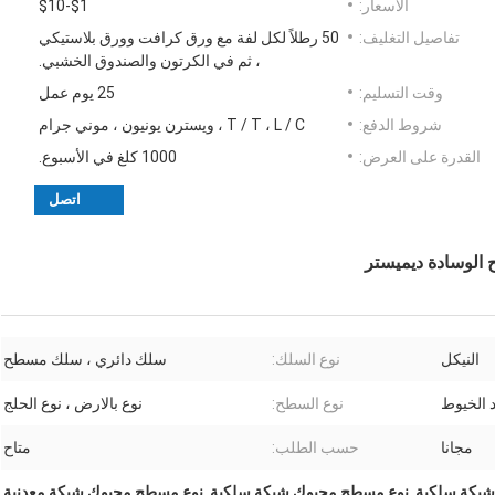
الأسعار:
$1-$10
تفاصيل التغليف:
50 رطلاً لكل لفة مع ورق كرافت وورق بلاستيكي
، ثم في الكرتون والصندوق الخشبي.
وقت التسليم:
25 يوم عمل
شروط الدفع:
T / T ، L / C ، ويسترن يونيون ، موني جرام
القدرة على العرض:
1000 كلغ في الأسبوع.
اتصل
 الوسادة ديميستر
النيكل
نوع السلك:
سلك دائري ، سلك مسطح
د الخيوط
نوع السطح:
نوع بالارض ، نوع الحلج
مجانا
حسب الطلب:
متاح
,
نوع مسطح محبوك شبكة سلكية
,
نوع مسطح محبوك شبكة معدنية