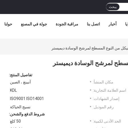
يبحث
ا
أخبار
اتصل بنا
مراقبة الجودة
جولة في المصنع
حولنا
يكل من النوع المسطح لمرشح الوسادة ديميستر
لمسطح لمرشح الوسادة ديميستر
تفاصيل المنتج:
مكان المنشأ:
آنبينغ ، الصين
اسم العلامة التجارية:
KDL
إصدار الشهادات:
ISO9001 ISO14001
رقم الموديل:
نسيج الحياكة
شروط الدفع والشحن:
الحد الأدنى لكمية:
50 كلغ