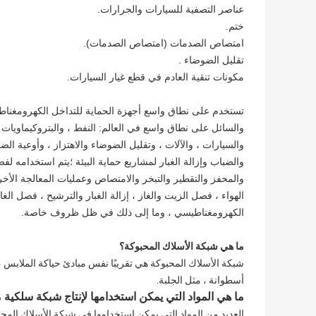
عناصر التصفية للسيارات والجرارات.
ختم.
امتصاص الصدمات (امتصاص الصدمات).
تقليل الضوضاء .
مكونات تنقية العادم في قطع غيار السيارات.
تستخدم على نطاق واسع أجهزة الحماية للتداخل الكهرومغناطيس
والسائل على نطاق واسع في العالم: النفط ، والبتروكيماويات ،
والسيارات ، والآلات ، وتقليل الضوضاء والاهتزاز ، وأوعية الض
والضباب وإزالة الغبار لمشاريع حماية البيئة ؛يتم استخدامه ل
والمحفز والتقطير والتبخر والامتصاص وعمليات المعالجة الأ
الهواء ، فصل الزيت والغاز ، إزالة الغبار والترشيح ، فصل ال
الكهرومغناطيسي ، وما إلى ذلك في ظل ظروف خاصة.
ما هي شبكة الأسلاك المحبوكة؟
شبكة الأسلاك المحبوكة هي تقريبًا نفس مبادئ حياكة الملابس 
أسطوانة ، مثل الجلبة.
ما هي المواد التي يمكن استخدامها لإنتاج شبكة سلكية
العديد من المواد التي يمكن استخدامها في شبكة الأسلاك المحبوك