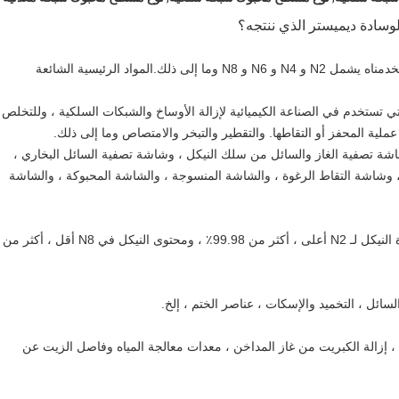
سادة ديميستر الذي ننتجه؟
المواد الرئيسية الشائعة
تستخدم في الصناعة الكيميائية لإزالة الأوساخ والشبكات السلكية ، وللتخلص
ية المحفز أو التقاطها. والتقطير والتبخر والامتصاص وما إلى ذلك.
شة تصفية الغاز والسائل من سلك النيكل ، وشاشة تصفية السائل البخاري ،
وشاشة التقاط الرغوة ، والشاشة المنسوجة ، والشاشة المحبوكة ، والشاشة
: محتوى النيكل الرئيسي لمادة N6 أكثر من 99.5٪ ، نقاوة النيكل لـ N2 أعلى ، أكثر من 99.98٪ ، ومحتوى النيكل في N8 أقل ، أكثر من
ائل ، التخميد والإسكات ، عناصر الختم ، إلخ.
هواء ، إزالة الكبريت من غاز المداخن ، معدات معالجة المياه وفاصل الزيت عن