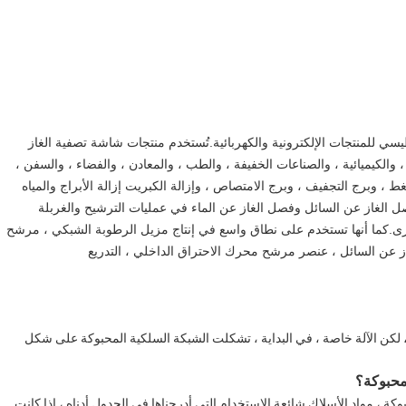
ي للمنتجات الإلكترونية والكهربائية.تُستخدم منتجات شاشة تصفية الغاز
 والكيميائية ، والصناعات الخفيفة ، والطب ، والمعادن ، والفضاء ، والسفن ،
غط ، وبرج التجفيف ، وبرج الامتصاص ، وإزالة الكبريت إزالة الأبراج والمياه
فصل الغاز عن السائل وفصل الغاز عن الماء في عمليات الترشيح والغربلة
خرى.كما أنها تستخدم على نطاق واسع في إنتاج مزيل الرطوبة الشبكي ، مرشح
غاز عن السائل ، عنصر مرشح محرك الاحتراق الداخلي ، التدريع
، لكن الآلة خاصة ، في البداية ، تشكلت الشبكة السلكية المحبوكة على شكل
 محبوكة؟
ة ، مواد الأسلاك شائعة الاستخدام التي أدرجناها في الجدول أدناه ، إذا كانت