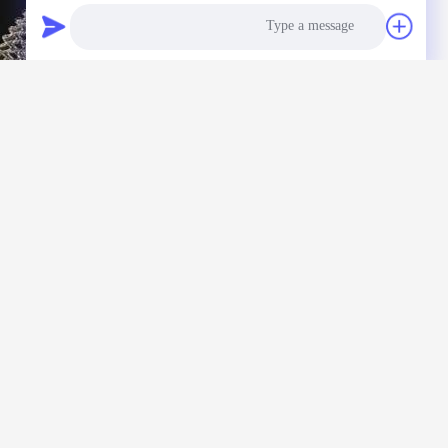
Photo
Video Call
Audio Call