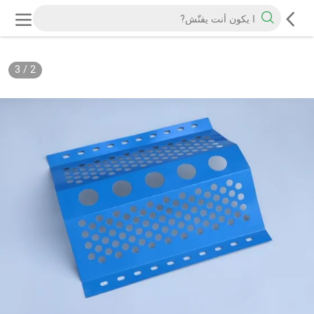
3
/
2