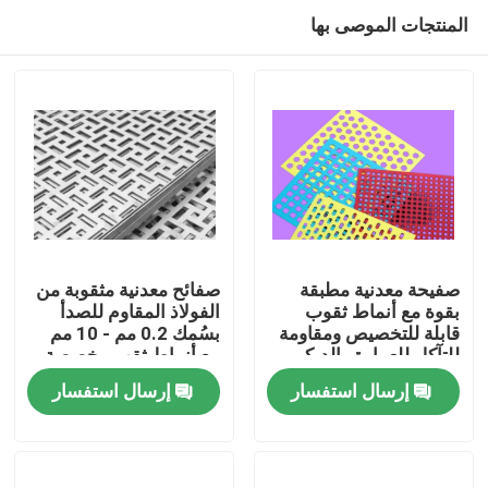
المنتجات الموصى بها
صفيحة معدنية مطبقة
صفائح معدنية مثقوبة من
بقوة مع أنماط ثقوب
الفولاذ المقاوم للصدأ
قابلة للتخصيص ومقاومة
بسُمك 0.2 مم - 10 مم
المنزل
للتآكل للعمارة والديكور
مع أنماط ثقب مخصصة
للمعدات الصناعية
إرسال استفسار
إرسال استفسار
والمرشحات
المنتجات
برنامج VR