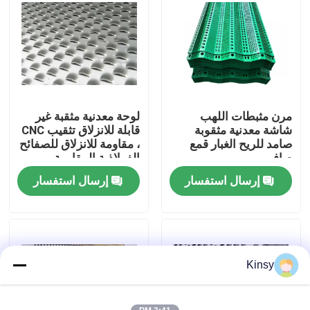
حولنا
جولة في المصنع
مرن مثبطات اللهب
لوحة معدنية مثقبة غير
مراقبة الجودة
شاشة معدنية مثقوبة
قابلة للانزلاق تثقيب CNC
صامد للريح الغبار قمع
، مقاومة للانزلاق للصفائح
صافي
الفولاذية المقاومة
اتصل بنا
للشيخوخة
إرسال استفسار
إرسال استفسار
أخبار
القضايا
Kinsy
شاشة شبكة الأسلاك المنسوجة