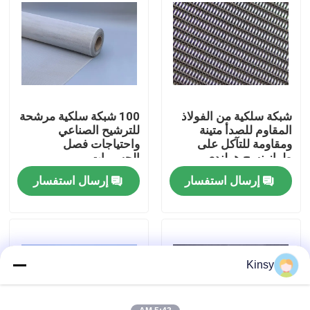
حولنا
جولة في المصنع
شبكة سلكية من الفولاذ
100 شبكة سلكية مرشحة
مراقبة الجودة
المقاوم للصدأ متينة
للترشيح الصناعي
ومقاومة للتآكل على
واحتياجات فصل
طراز نسج هولندي
الجسيمات
اتصل بنا
إرسال استفسار
إرسال استفسار
أخبار
القضايا
Kinsy
شاشة شبكة الأسلاك المنسوجة