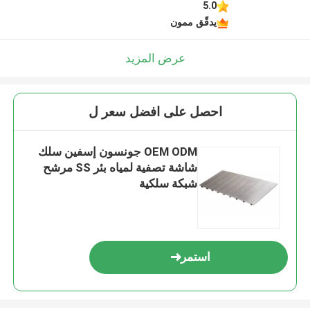
5.0
يدقّق ممون
عرض المزيد
احصل على افضل سعر ل
OEM ODM جونسون إسفين سلك
شاشة تصفية لمياه بئر SS مرشح
شبكة سلكية
استمر