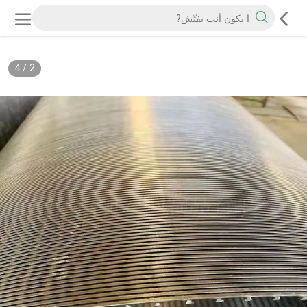
4
/
2