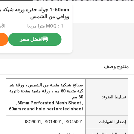
1-60mm جولة حفرة ورقة شب
وواقي من الشمس
MOQ：1 مترا مربعا
الأس
افضل سعر
منتوج وصف
صفائح شبكية مثقبة من الشمس ، ورقة شب
كية مثقبة 60 مم ، ورقة مثقبة بفتحة دائرية
تسليط الضوء:
60 مم
,
60mm Perforated Mesh Sheet
,
60mm round hole perforated sheet
إصدار الشهادات
ISO9001, ISO14001, ISO45001