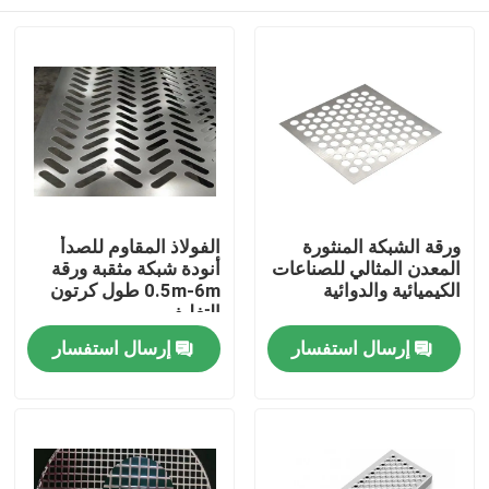
ورقة الشبكة المنثورة
الفولاذ المقاوم للصدأ
المعدن المثالي للصناعات
أنودة شبكة مثقبة ورقة
الكيميائية والدوائية
0.5m-6m طول كرتون
التغليف
المنزل
إرسال استفسار
إرسال استفسار
المنتجات
برنامج VR