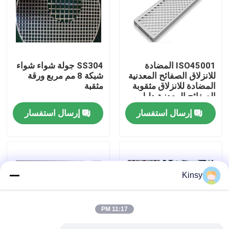
حولنا
جولة في المصنع
ISO45001 المضادة
SS304 جولة شواء شواء
للانزلاق الصفائح المعدنية
شبكة 8 مم مربع ورقة
المضادة للانزلاق مثقوبة
مثقبة
مراقبة الجودة
الصفائح المعدنية دليل
على ارتداء
إرسال استفسار
إرسال استفسار
اتصل بنا
أخبار
Kinsy
القضايا
11:17 PM
شاشة شبكة الأسلاك المنسوجة