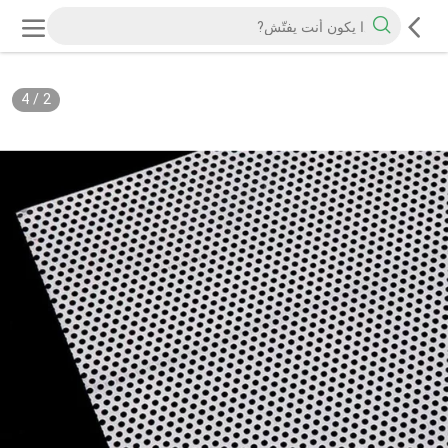
4
/
2