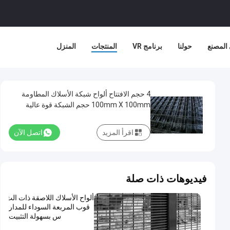
المصنع
حولنا
برنامج VR
المنتجات
المنزل
4 حجم الافتتاح ألواح شبكة الأسلاك المطاومة
100mm X 100mm حجم الشبكة قوة عالية
اقرأ المزيد
اتصل الآن
فيديوهات ذات صلة
ألواح الأسلاك اللاصقة ذات الث
قوب المربعة السوداء للمدار
س بسهولة التثبيت