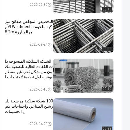
لوحات شبكة سلكية ملحومة
2025-09-30
00:18
التخصيص المجلفن صفائح سل
كية ملحومة Weldmesh الأم
ن المبارزة 5.2m
لوحات شبكة سلكية ملحومة
2025-09-24
00:33
الشبكة السلكية المنسوجة ذا
ت الكفاءة العالية للتصفية تتك
ون من شكل ثقب غير منتظم
يوفر حلول تصفية لاحتياجات ا
لصناعة
شبكة سلكية محبوكة
00:10
2026-06-15
100 شبكة سلكية مرشحة للت
رشيح الصناعي واحتياجات فص
ل الجسيمات
مرشح شبكة سلكية
2026-04-20
00:33