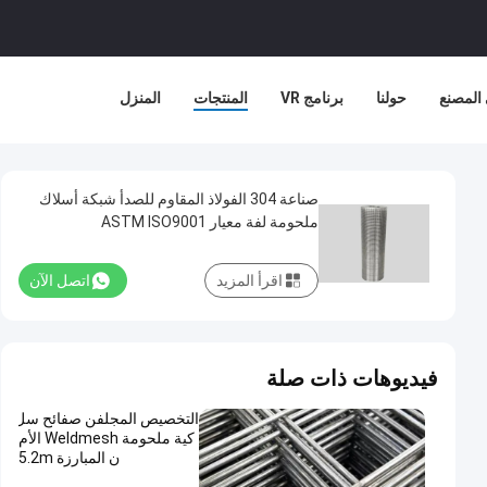
المصنع
حولنا
برنامج VR
المنتجات
المنزل
صناعة 304 الفولاذ المقاوم للصدأ شبكة أسلاك
ملحومة لفة معيار ASTM ISO9001
اقرأ المزيد
اتصل الآن
فيديوهات ذات صلة
التخصيص المجلفن صفائح سل
كية ملحومة Weldmesh الأم
ن المبارزة 5.2m