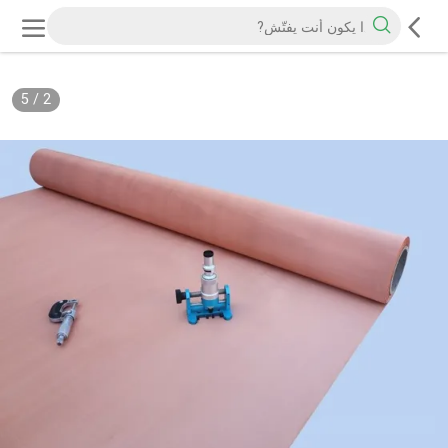
5
/
2