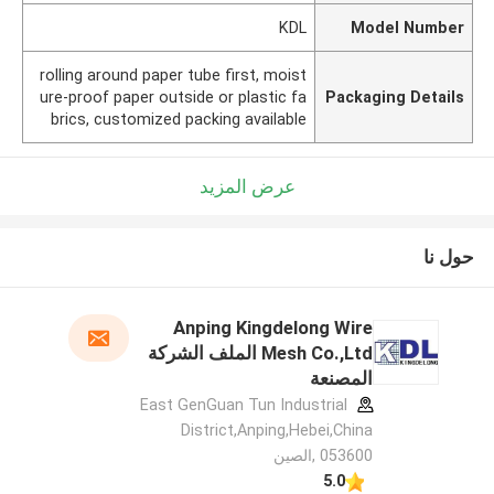
KDL
Model Number
rolling around paper tube first, moist
ure-proof paper outside or plastic fa
Packaging Details
brics, customized packing available
عرض المزيد
حول نا
Anping Kingdelong Wire
Mesh Co.,Ltd الملف الشركة
المصنعة
East GenGuan Tun Industrial
District,Anping,Hebei,China
053600 ,الصين
5.0