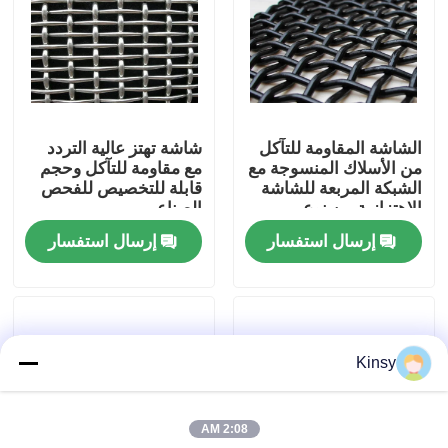
حولنا
جولة في المصنع
الشاشة المقاومة للتآكل
شاشة تهتز عالية التردد
من الأسلاك المنسوجة مع
مع مقاومة للتآكل وحجم
مراقبة الجودة
الشبكة المربعة للشاشة
قابلة للتخصيص للفحص
الاهتزازية من نوع
الصناعي
الخطاف 30 ° 180 °
إرسال استفسار
إرسال استفسار
اتصل بنا
أخبار
Kinsy
القضايا
2:08 AM
شاشة شبكة الأسلاك المنسوجة