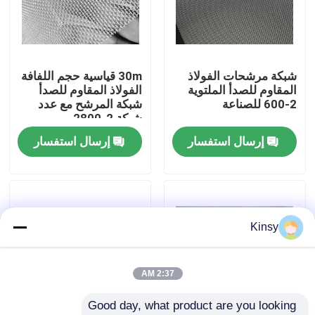
حولنا
شبكة مرشحات الفولاذ
30m قياسية حجم اللفافة
جولة في المصنع
المقاوم للصدأ الملتوية
الفولاذ المقاوم للصدأ
2-600 للصناعة
شبكة المرشح مع عدد
شبكة 2-2800 و
مراقبة الجودة
ISO9001 معتمدة
إرسال استفسار
إرسال استفسار
للتطبيقات الواسعة
اتصل بنا
أخبار
Kinsy
القضايا
2:37 AM
Good day, what product are you looking 
شاشة شبكة الأسلاك المنسوجة