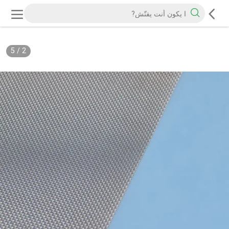
5
/
2