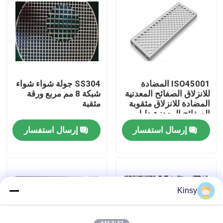
حولنا
جولة في المصنع
ISO45001 المضادة
SS304 جولة شواء شواء
مراقبة الجودة
للانزلاق الصفائح المعدنية
شبكة 8 مم مربع ورقة
المضادة للانزلاق مثقوبة
مثقبة
الصفائح المعدنية دليل
اتصل بنا
على ارتداء
إرسال استفسار
إرسال استفسار
أخبار
القضايا
Kinsy
شاشة شبكة الأسلاك المنسوجة