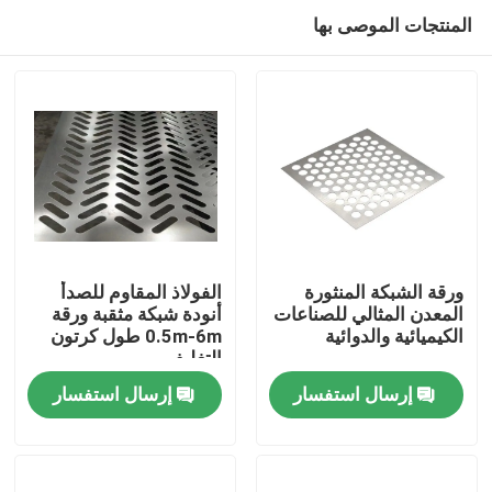
المنتجات الموصى بها
ورقة الشبكة المنثورة
الفولاذ المقاوم للصدأ
المعدن المثالي للصناعات
أنودة شبكة مثقبة ورقة
الكيميائية والدوائية
0.5m-6m طول كرتون
المنزل
التغليف
إرسال استفسار
إرسال استفسار
المنتجات
برنامج VR