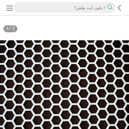
4
/
2