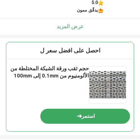
5.0
يدقّق ممون
عرض المزيد
احصل على افضل سعر ل
حجم ثقب ورقة الشبكة المختلطة من
الألومنيوم من 0.1mm إلى 100mm
استمر