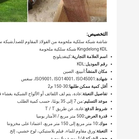
التخصيص:
شاشة شبكة سلكية ملحومة من الفولاذ المقاوم للصدأ
,
شبكة سل
Kingdelong KDL شبكة سلكية ملحومة
اسم العلامة التجارية:
كينغديلونج
رقم الموديل:
KDL
مكان المنشأ:
آنبينغ، الصين
شهادة:
ISO9001، ISO14001، ISO45001، سغس
أقل كمية ممكن طلبها:
30-150 م2
تفاصيل التعبئة:
عادة، يتم لف اللفائف أو الألواح الشبكية بغشاء
موعد التسليم:
من 7 إلى 35 يومًا، حسب كمية الطلب
شروط الدفع:
عادة، عن طريق T / T
قدرة العرض:
500 متر مربع / الأمتار يوميا
موك:
10 متر مربع إلى 150 متر مربع، اعتمادا على مخزوننا
التعبئة:
ورق مقاوم للماء، فيلم بلاستيكي، لوح خشبي، إلخ.
حجم الشبكة:
1/4 بوصة - 6 بوصة