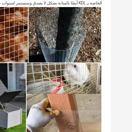
الخاصة بـ KDL أيضًا بالمتانة بشكل لا يصدق وستستمر لسنوات عديدة.يتمتع بقدرة عالية على توفير أمان وخصوصية ممتازين لأي بيئة.