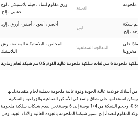
 ملحومة
ورق مقاوم للماء ، فيلم بلاستيكي ، لوح
التعبئة:
خشبي ، إلخ.
حجم شبكة
أخضر ، أسود ، أصفر ، أزرق ، إلخ.
لون:
د ، إلخ.
، اعتمادًا على
المجلفن ، البلاستيكية المغلفة ، رش
المعالجة السطحية:
مخزوننا
البلاستيك
كية ملحومة 6 مم
,
لفات سلكية ملحومة عالية القوة
,
0.5 مم شبكة لحام رمادية
سلاك فولاذية عالية الجودة وقوة عالية ملحومة بعملية لحام متقدمة.لديها
يمكن استخدامها على نطاق واسع في الأماكن الصناعية والزراعية والسكنية
وغيرها.قطر السلك للشبكة السلكية الملحومة هو 0.5mm-6.0mm، وحجم الشبكة من 1/4 بوصة إلى 6 بوصة.نحن نقدم شبكات سلكية ملحومة
لمقاوم للصدأ، إلخ. تتميز شبكتنا الملحومة بالجودة العالية والأداء الجيد، وهي