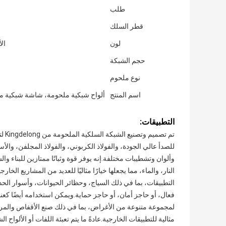
طلب
قطر السلك
لون
ال
حجم الشبكة
نوع ملحوم
اسم المنتج
ألواح شبكية ملحومة، شاشة شبكية 
التطبيقات:
تم ت
للصدأ عالي الجودة، والفولاذ الكربوني، والفولاذ المجلفن، وال
وألوان وتشطيبات مختلفة.إنه يوفر قوة وثباتًا ممتازين للبناء و
التطبيقات، بما في ذلك السياج، وحظائر الحيوانات، وأسوار الح
فعال، أو حاجز أمان، أو حاجز حماية.ويمكن استخدامه أيضًا كع
لمجموعة متنوعة من الأغراض، بما في ذلك صنع الأقفاص والمرفقات
مثالية للتطبيقات الخارجية.عادةً ما يتم تعبئة اللفات أو الألو