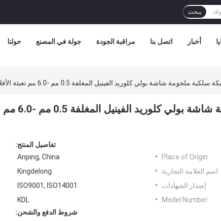
يبحث
ا
أخبار
اتصل بنا
مراقبة الجودة
جولة في المصنع
حولنا
حومة شاشة بولي كلوريد الفينيل المغلفة 0.5 مم -6.0 مم تعبئة الأفلام البلاستيكية
الفولاذ المقاوم للصدأ شبكة سلكية ملحومة شاشة بولي كلوريد الفينيل المغلفة 0.5 مم -6.0 مم
تفاصيل المنتج:
Anping, China
Place of Origin:
اسم العلامة التجارية:
Kingdelong
إصدار الشهادات:
ISO9001, ISO14001
KDL
Model Number:
شروط الدفع والشحن: