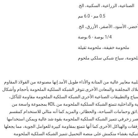
الصناعية، الزراعية، السكنية، الخ.
0.5 مم - 6.0 مم
أخضر، الأسود، الأصفر، الأزرق، الخ.
1/4 بوصة - 6 بوصة
ملحومة خفيفة، ملحومة ثقيلة
ملحومة، سياج شبكي سلكي ملحوم
صميم وتصنيع الشبكة السلكية الملحومة من Kingdelong لتلبية معايير عالية من المتانة والأداء طويل الأمد.إنها مصنوعة من الفولاذ المقاوم
أسلاك المجلفنة والمعادن الأخرى.تتوفر الشبكة السلكية الملحومة بأحجام وأشكال
السياج والتطبيقات الصناعية الأخرى.الشبكة السلكية الملحومة مقاومة للتآكل،
النار، والماء، مما يجعلها خيارًا مثاليًا للعديد من المشاريع الخارجية والداخلية.تتمتع الشبكة السلكية الملحومة من KDL بمجموعة واسعة من
دائق وحمامات السباحة، والحظائر، والمزيد.كما أنه مثالي للاستخدام كمقسم
نصر زخرفي.تتميز الشبكة السلكية الملحومة بقوة شد عالية ويمكن استخدامها
 والهياكل الأخرى.كما أنها تتمتع بمقاومة كبيرة للعوامل الجوية، مما يجعلها
اح الشبكية بغشاء منكمش على منصة التحميل.تتميز الشبكة السلكية الملحومة