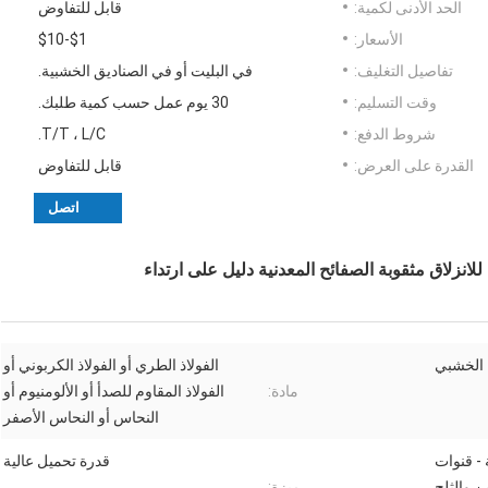
الحد الأدنى لكمية:
قابل للتفاوض
الأسعار:
$1-$10
تفاصيل التغليف:
في البليت أو في الصناديق الخشبية.
وقت التسليم:
30 يوم عمل حسب كمية طلبك.
شروط الدفع:
T/T ، L/C.
القدرة على العرض:
قابل للتفاوض
اتصل
 الخشبي
الفولاذ الطري أو الفولاذ الكربوني أو
مادة:
الفولاذ المقاوم للصدأ أو الألومنيوم أو
النحاس أو النحاس الأصفر
 - قنوات
قدرة تحميل عالية
 والثلج
ميزة: