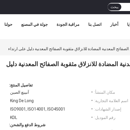
يبحث
ا
أخبار
اتصل بنا
مراقبة الجودة
جولة في المصنع
حولنا
 المعدنية المضادة للانزلاق مثقوبة الصفائح المعدنية دليل
تفاصيل المنتج:
مكان المنشأ:
آنبينغ الصين
اسم العلامة التجارية:
King De Long
إصدار الشهادات:
ISO9001, ISO14001, ISO45001
رقم الموديل:
KDL
شروط الدفع والشحن: